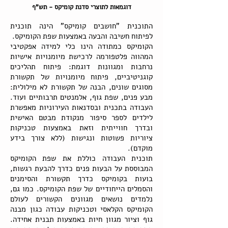
דוגמאות לתוצרי סדנת קומיקס - תש"ף
התוכנית "חושבים קומיקס" הינה תוכנית
לפיתוח חשיבה והבעה באמצעות שפת הקומיקס.
הקומיקס כמתודה הינו כלי למידה אפקטיבי
המהווה פלטפורמה לרכישת מיומנויות אישיות
נרחבות ומגוונות דוגמת: פיתוח תהליכים
קוגניטיביים, פיתוח מיומנויות של תקשורת
מסוגים שונים, הבנה של תקשורת לא מילולית:
מבע פנים, שפת גוף, אלמנטים תרבותיים ועוד.
העבודה בתכנית ובסדנאות העירוניות מאפשרת
לילדים לספר סיפור מנקודת מבטם האישית
ובדרך חווייתית וזאת באמצעות טכניקות
ציוריות פשוטות ונגישות (ללא צורך בידע
מוקדם).
תוכנית העבודה כוללת את שפת הקומיקס
המבוססת על הבעות פנים כדרך להבעת רגשות,
בועות בקומיקס כדרך תקשורת והסימנים
והסמלים הייחודיים של שפת הקומיקס. כמו גם,
נלמדים נושאים מגוונים הקשורים לעולם
הקומיקס הקלאסי וטכניקות עבודה כגון מבנה
גוף וציור מגוון חיות באמצעות תבנית אחידה.