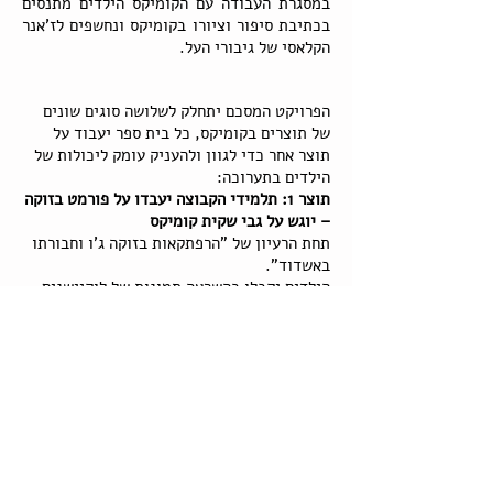
במסגרת העבודה עם הקומיקס הילדים מתנסים
בכתיבת סיפור וציורו בקומיקס ונחשפים לז'אנר
הקלאסי של גיבורי העל.
הפרויקט המסכם יתחלק לשלושה סוגים שונים
של תוצרים בקומיקס, כל בית ספר יעבוד על
תוצר אחר כדי לגוון ולהעניק עומק ליכולות של
הילדים בתערוכה:
תוצר 1: תלמידי הקבוצה יעבדו על פורמט בזוקה
– יוגש על גבי שקית קומיקס
תחת הרעיון של "הרפתקאות בזוקה ג'ו וחבורתו
באשדוד".
הילדים יקבלו כהשראה תמונות של לוקיישנים
שונים ומזוהים עם העיר אשדוד ויצטרכו לספר
סיפור שקרה לג'ו וחבורתו והתרחש בלוקיישן
שבחרו. הסיפור יסופר ויצויר כמובן בהומור.
בחלק של "הידעת" הילדים יצטרכו לרשום מידע
כלשהו הקשור לעיר וייחודי לה או שמדובר
בפיסת מידע מעניינת שאנשים לא מכירים.
תוצר 2: תלמידי הקבוצה יעבדו על תוצר סיפור
קומיקס המבוסס על משל